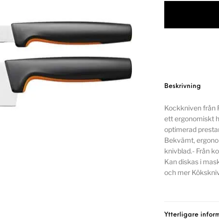
Beskrivning
Kockkniven från Fi
ett ergonomiskt 
optimerad presta
Bekvämt, ergonom
knivblad.- Från k
Kan diskas i ma
och mer Kökskniva
Ytterligare infor