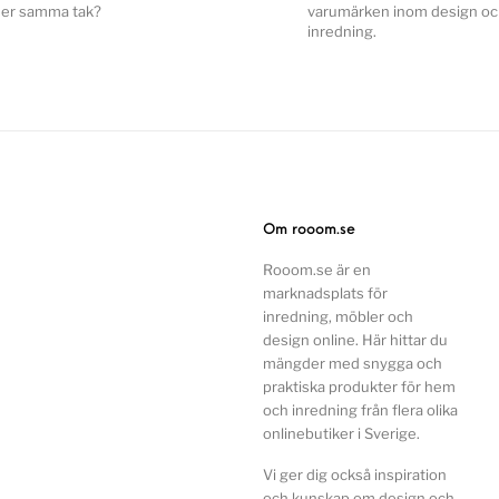
er samma tak?
varumärken inom design o
inredning.
Om rooom.se
Rooom.se är en
marknadsplats för
inredning, möbler och
design online. Här hittar du
mängder med snygga och
praktiska produkter för hem
och inredning från flera olika
onlinebutiker i Sverige.
Vi ger dig också inspiration
och kunskap om design och