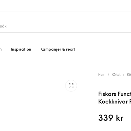
n
Inspiration
Kampanjer & reor!
Hem
/
Köket
/
Kö
Fiskars Fun
Kockknivar P
339
kr