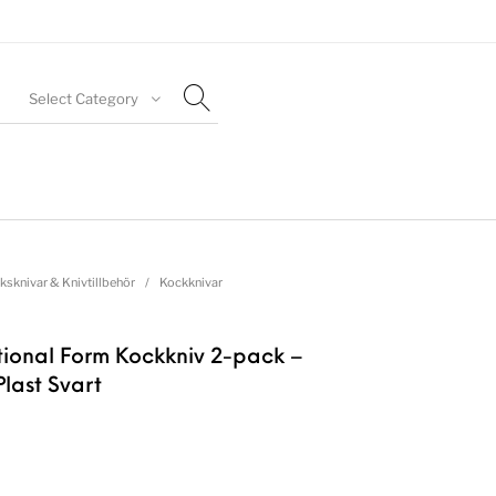
Select Category
ksknivar & Knivtillbehör
/
Kockknivar
ctional Form Kockkniv 2-pack –
last Svart