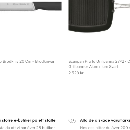
 Brödkniv 20 Cm – Brödknivar
Scanpan Pro Iq Grillpanna 27×27 
Grillpannor Aluminium Svart
2 529
kr
a större e-butiker på ett ställe!
Alla de älskade varumärk
ste du att vi har över 25 butiker
Hos oss hittar du över 200 o