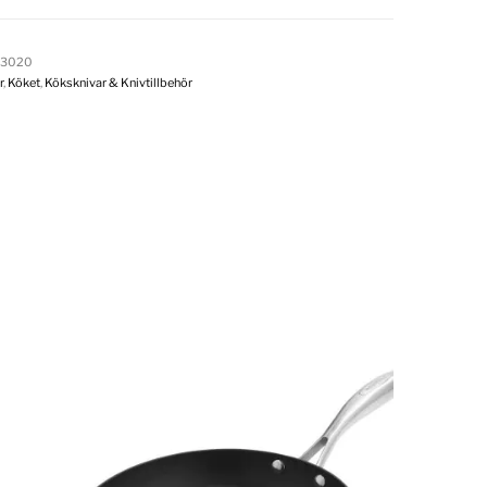
13020
r
,
Köket
,
Köksknivar & Knivtillbehör