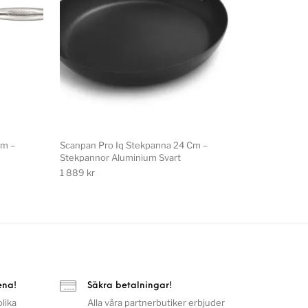
Cm –
Scanpan Pro Iq Stekpanna 24 Cm –
Stekpannor Aluminium Svart
1 889
kr
ena!
Säkra betalningar!
lika
Alla våra partnerbutiker erbjuder