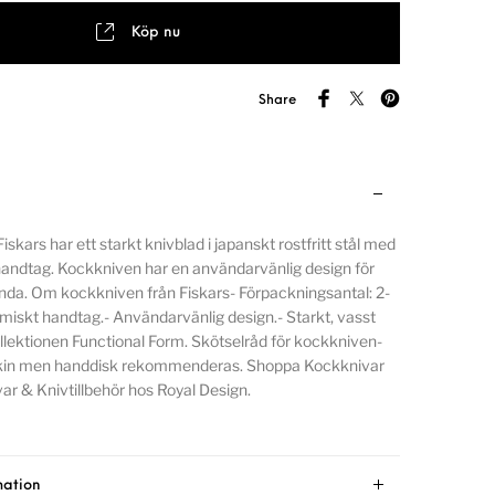
Köp nu
Share
skars har ett starkt knivblad i japanskt rostfritt stål med
handtag. Kockkniven har en användarvänlig design för
nda. Om kockkniven från Fiskars- Förpackningsantal: 2-
iskt handtag.- Användarvänlig design.- Starkt, vasst
ollektionen Functional Form. Skötselråd för kockkniven-
skin men handdisk rekommenderas. Shoppa Kockknivar
r & Knivtillbehör hos Royal Design.
mation