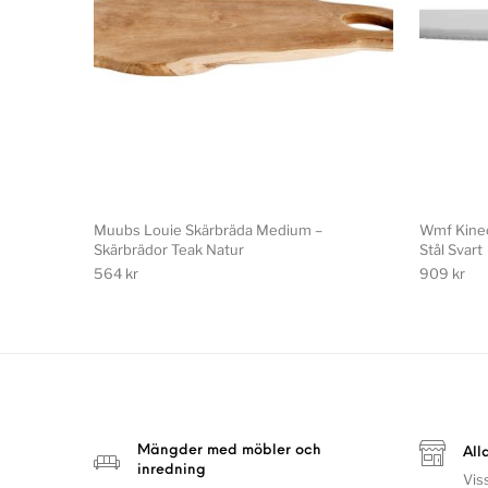
Muubs Louie Skärbräda Medium –
Wmf Kineo
Skärbrädor Teak Natur
Stål Svart
564
kr
909
kr
Mängder med möbler och
All
inredning
Vis