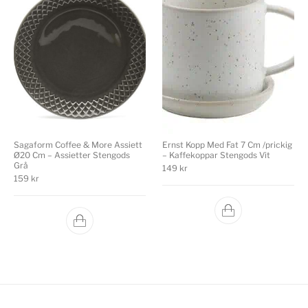
Ernst Kopp Med Fat 7 Cm /prickig
Sagaform Coffee & More Assiett
– Kaffekoppar Stengods Vit
Ø20 Cm – Assietter Stengods
Grå
149
kr
159
kr