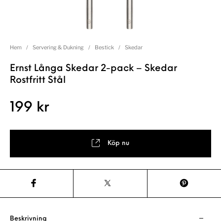
Hem
/
Servering & Dukning
/
Bestick
/
Skedar
Ernst Långa Skedar 2-pack – Skedar
Rostfritt Stål
199
kr
Köp nu
Beskrivning