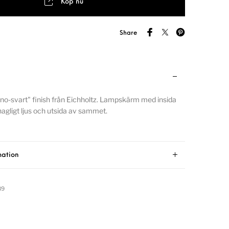
Köp nu
Share
no-svart" finish från Eichholtz. Lampskärm med insida
hagligt ljus och utsida av sammet.
mation
89