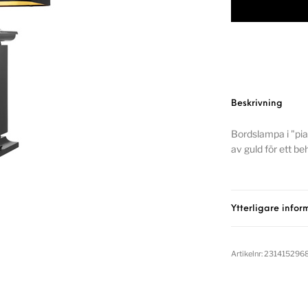
Beskrivning
Bordslampa i "pia
av guld för ett be
Ytterligare infor
Artikelnr:
231415296