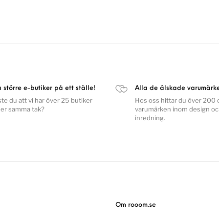
a större e-butiker på ett ställe!
Alla de älskade varumärk
ste du att vi har över 25 butiker
Hos oss hittar du över 200 o
er samma tak?
varumärken inom design o
inredning.
Om rooom.se