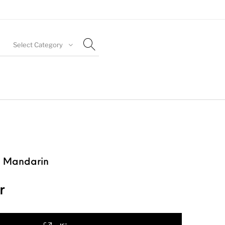
Select Category
 Mandarin
r