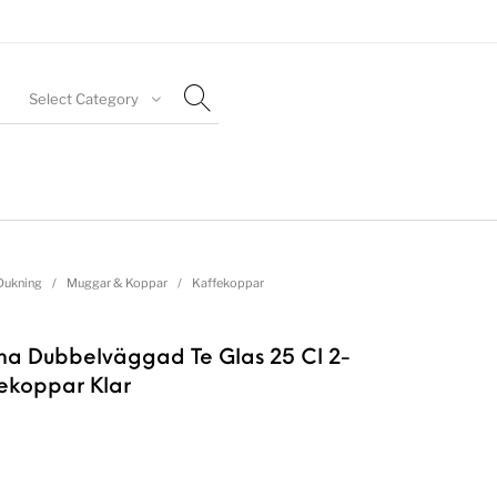
Select Category
Dukning
/
Muggar & Koppar
/
Kaffekoppar
a Dubbelväggad Te Glas 25 Cl 2-
ekoppar Klar