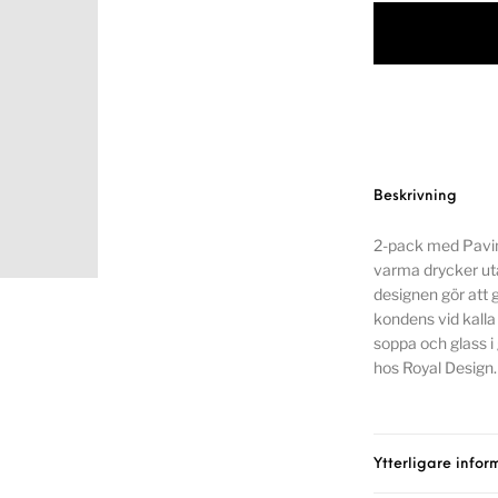
Beskrivning
2-pack med Pavina
varma drycker ut
designen gör att g
kondens vid kall
soppa och glass 
hos Royal Design.
Ytterligare infor