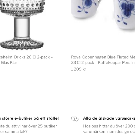
stehelmi Dricks 26 Cl 2-pack –
Royal Copenhagen Blue Fluted M
 Glas Klar
33 Cl 2-pack – Kaffekoppar Porslin
1 209
kr
a större e-butiker på ett ställe!
Alla de älskade varumärk
ste du att vi har över 25 butiker
Hos oss hittar du över 200 o
er samma tak?
varumärken inom design o