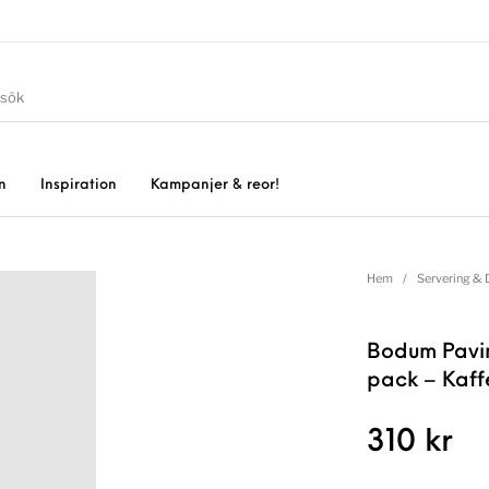
n
Inspiration
Kampanjer & reor!
Hem
/
Servering & 
Bodum Pavin
pack – Kaff
310
kr