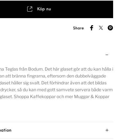
Köp nu
Share
 Teglas från Bodum. Det här glaset gör att du kan hålla i
an att bränna fingrarna, eftersom den dubbelväggade
laset håller sig svalt. Det förhindrar även att det bildas
a drycker, så du kan med gott samvete servera både varm
i glaset. Shoppa Kaffekoppar och mer Muggar & Koppar
mation