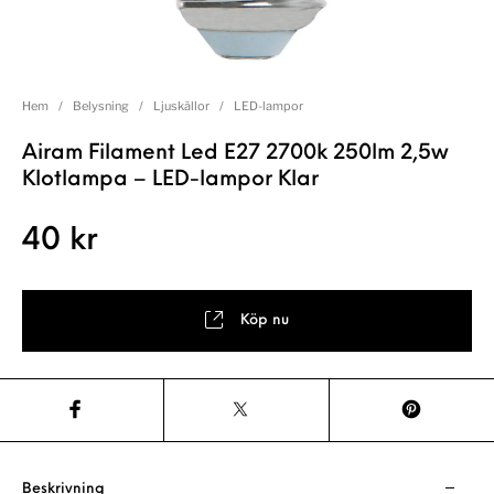
Hem
/
Belysning
/
Ljuskällor
/
LED-lampor
Airam Filament Led E27 2700k 250lm 2,5w
Klotlampa – LED-lampor Klar
40
kr
Köp nu
Beskrivning