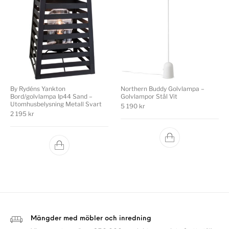
By Rydéns Yankton
Northern Buddy Golvlampa –
Bord/golvlampa Ip44 Sand –
Golvlampor Stål Vit
Utomhusbelysning Metall Svart
5 190
kr
2 195
kr
Mängder med möbler och inredning