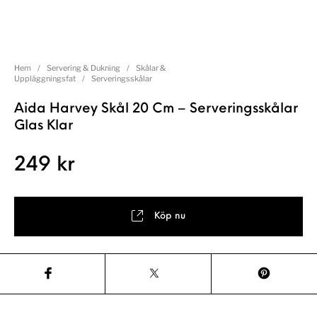
Hem
/
Servering & Dukning
/
Skålar &
Uppläggningsfat
/
Serveringsskålar
Aida Harvey Skål 20 Cm – Serveringsskålar
Glas Klar
249
kr
Köp nu